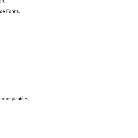
on.
 de Forêts.
 arbre planté ».