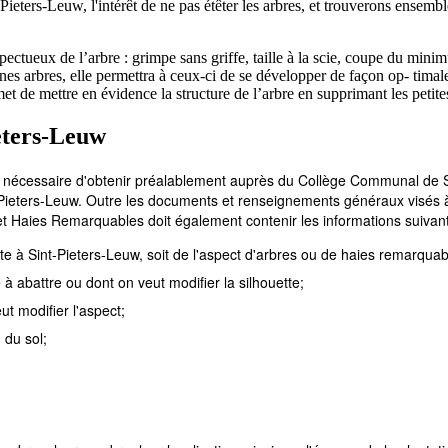
Pieters-Leuw, l'intérêt de ne pas étêter les arbres, et trouverons ensem
spectueux de l’arbre : grimpe sans griffe, taille à la scie, coupe du mini
nes arbres, elle permettra à ceux-ci de se développer de façon op- timal
et de mettre en évidence la structure de l’arbre en supprimant les petit
ieters-Leuw
st nécessaire d'obtenir préalablement auprès du Collège Communal de S
-Pieters-Leuw. Outre les documents et renseignements généraux visés à
 et Haies Remarquables doit également contenir les informations suivan
ette à Sint-Pieters-Leuw, soit de l'aspect d'arbres ou de haies remarquab
 à abattre ou dont on veut modifier la silhouette;
ut modifier l'aspect;
 du sol;