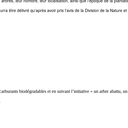
arbres, leur nombre, leur localisation, ainsi que l'époque de la plantati
 être délivré qu'après avoir pris l'avis de la Division de la Nature et
carburants biodégradables et en suivant l’initiative « un arbre abattu, un
.